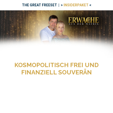
THE GREAT FREESET | >
INSIDERPAKET
<
KOSMOPOLITISCH FREI UND
FINANZIELL SOUVERÄN