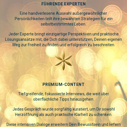
FÜHRENDE EXPERTEN
Eine handverlesene Auswahl außergewöhnlicher
Persönlichkeiten teilt ihre bewährten Strategien für ein
selbstbestimmtes Leben.
Jeder Experte bringt einzigartige Perspektiven und praktische
Lösungsansätze mit, die Dich dabei unterstützen, Deinen eigenen
Weg zur Freiheit zu finden und erfolgreich zu beschreiten.
PREMIUM-CONTENT
Tiefgreifende, fokussierte Interviews, die weit über
oberflächliche Tipps hinausgehen.
Jedes Gespräch wurde sorgfältig kuratiert, um Dir sowohl
Herzöffnung als auch praktische Klarheit zu schenken.
Diese intensiven Dialoge erweitern Dein Bewusstsein und liefern