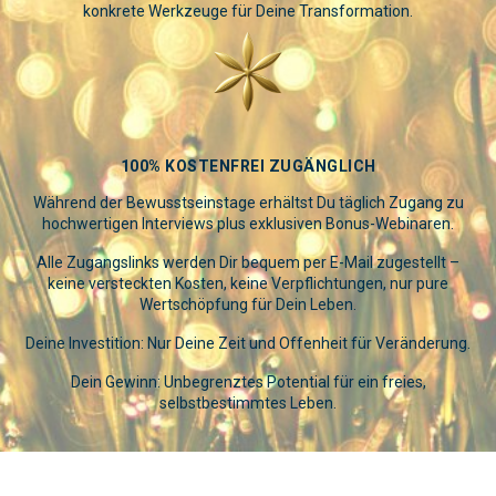
konkrete Werkzeuge für Deine Transformation.
100% KOSTENFREI ZUGÄNGLICH
Während der Bewusstseinstage erhältst Du täglich Zugang zu
hochwertigen Interviews plus exklusiven Bonus-Webinaren.
Alle Zugangslinks werden Dir bequem per E-Mail zugestellt –
keine versteckten Kosten, keine Verpflichtungen, nur pure
Wertschöpfung für Dein Leben.
Deine Investition: Nur Deine Zeit und Offenheit für Veränderung.
Dein Gewinn: Unbegrenztes Potential für ein freies,
selbstbestimmtes Leben.