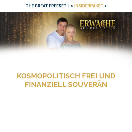
THE GREAT FREESET | >
INSIDERPAKET
<
KOSMOPOLITISCH FREI UND
FINANZIELL SOUVERÄN